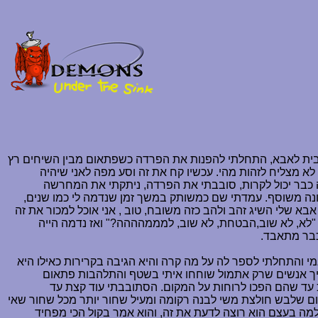
הבית לאבא, התחלתי להפנות את הפרדה כשפתאום מבין השיחים רץ
 לא מצליח לזהות מהי. עכשיו קח את זה וסע מפה לאני שיהיה
 כבר יכול לקרות, סובבתי את הפרדה, ניתקתי את המחרשה
ונה משוסף. עמדתי שם כמשותק במשך זמן שנדמה לי כמו שנים,
 שלי השיג זהב ולהב כזה משובח, טוב , אני אוכל למכור את זה
לא, לא שוב,הבטחת, לא שוב, למממהההה?" ואז נדמה הייה
כבר מתאבד.
מי והתחלתי לספר לה על מה קרה והיא הגיבה בקרירות כאילו היא
יך אנשים שרק אתמול שוחחו איתי בשטף והתלהבות פתאום
 עד שהם הפכו לרוחות על המקום. הסתובבתי עוד קצת עד
ם שלבש חולצת משי לבנה רקומה ומעיל שחור יותר מכל שחור שאי
 למה בעצם הוא רוצה לדעת את זה, והוא אמר בקול הכי מפחיד