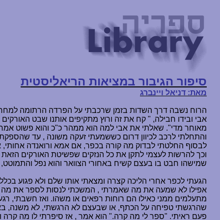
סיפור הגיבור במציאות הריאליסטית
מאת: דניאל ויינברג
הרוח נשבה דרך השדות בזמן שרכבתי על הפרדה הרתומה למחרשה,
אבי ובידו חבילה, " קח את זה ורוץ מתקיפים אותנו שבט האורקים 
מאוחר מדי". שאלתי את אבי למה הוא ממהר כ"כ והוא פשוט אמר 
והתחלתי לרכב לכיוון דרום כששמעתי זעקה משונה , עד שהספקתי
לבסוף החלטתי לבדוק מה קורה בכפר, אם אמא ורואנדה אחותי, אך
וכך להרשות לעצמי לתקן את כל הנזקים שפשיטת האורקים הזאת 
שמישהו חבט בו בעצם קשיח באחורי הצוואר והוא נפל והתמוטט, 
הגעתי לכפר אחרי הליכה קצרה ומצאתי אותו שלם ולא פגוע בכלל,
אפילו לא שמעה את מה שאמרתי , המשכתי לנסות לספר את מה ש
מתעלמים ממני כאילו הם רוחות רפאים או משהו. ואז חשבתי, רג
שהרגשתי טפיחה על הכתף, או שבעצם לא הרגשתי, לא משנה, באו
פעם ראיתי. "ספר לי מה קרה." הוא אמר , אז סיפרתי לו מה קרה 