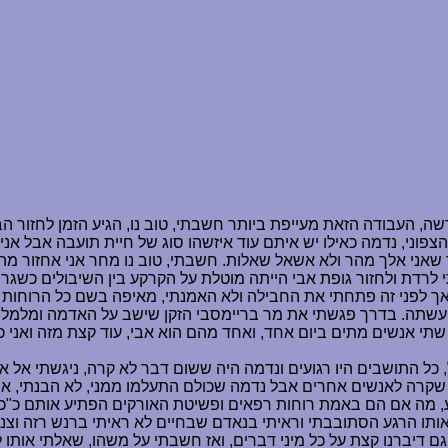
 העבודה הזאת מעייפת ביותר חשבתי, טוב נו, הגיע הזמן לחזור 
הצפוני, נדמה כאילו יש איתם עוד איזשהו סוג של חיית תועבה אבל אני
שאני אלך מהר ולא אשאל שאלות. חשבתי, טוב נו מחר אני אחזור מה
 לרדת ולחזור גופת אבי הייתה מוטלת על הקרקע בין השיבולים כשגר
 לפני זה פתחתי את החבילה ולא האמנתי, מאיפה בשם כל הרוחות אבא
עשתה. בדרך פגשתי את מר בריימסבי הזקן שישב על האדמה ומלמל "
שתי אנשים מתים ביום אחד, ואחד מהם הוא אבי, עוד קצת מזה ואני 
 כל התושבים היו רגועים ונדמה היה ששום דבר לא קרה, ניגשתי אל א
קרה לאנשים אחרים אבל נדמה שכולם התעלמו ממני, לא הבנתי, א
ע, מה אם הם באמת רוחות רפאים ופשיטת האורקים הפתיע אותם כ"כ
תו הרגע הסתובבתי וראיתי בנאדם שבחיים לא ראיתי ברנש רזה וצנו
וגם דיברנו קצת על כל מיני דברים, ואז חשבתי על משהו, שאלתי אותו