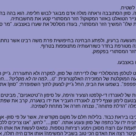
לשטיח.
ריה. סוזן הסתובבה וראתה מולה אדם מבוגר לבוש חליפה. הוא בהה ב
נייר הטואלט באזור המקווקו? הזר המסתורי קטע את מחשבותיה.
ו" המשיך הזר המסתורי, בעודו מסלסל את שערו באצבעו. "מר סל אי
שתעשעה ברעיון, ולפתע הבחינה בחיפושית פרת משה רבינו אשר נחתה 
ריצה מטורפת בחדר כשזרועותיה מתנופפות בטרוף.
זר המסתורי בפקפוק.
 באצבעו.
לטלפן מהסלולרי שלו לדירתה של סוזן, למקרה ולא התעוררה. ג'ייק ה
דעה המוקלטת של המזכירה האלקטרונית: "
נו
…
למה זה לא מקליט?
…
חת
פפפפפ
". בשמעו את הביפ, החל ג'ייק לצעוק לתוך השפופרת: "סוזן! את
ת של לאונרדו די-קלפטו הצעיר והיפה, על סיפון ה"טיטאניום", מביטי
טעם לימון שצף לידם. לאונרדו העביר את ידו בשערה, קרב את שפתיו ל
למלה "הדלת פתוחה", וצנחה חזרה אל מתחת לשמיכה.
יבו ביראת כבוד. בלילות חלם על מקום מקודש זה, אשר על פי סוזן- א
 ידו על כתפה של סוזן ונענע אותה. "סוזן
…
" לחש, "אנו צריכים ללכ
תעמת עם רוצח מסוכן וימנע רציחות נוספות. נמאס לעשות את אותו הד
! סקיטר רצה את האדם הכי טוב בשביל המשימה! אותו אדם היה חולה, א