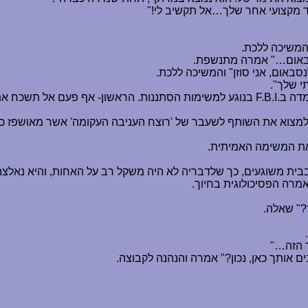
ד מקצועי אחר שלך
…
אל תקשיב לי!"
המשיכה ללכת.
באום
…
" אמרה מתנשפת.
סבאום, אני סוזן" והמשיכה ללכת.
י שלך".
מדה ב
F.B.I.
בנוגע למשימות הסתננות. הראשון- אף פעם אל תשכח את ס
כה למצוא את השותף לשעבר של 'רוצח העניבה העקומה' אשר מאושפז כ
 את המשימה האמיתית.
 בבית משוגעים, כך שלדבריה לא היה משקל רב על האחות, והיא נאלצה
מרה הפסיכולוגית בחיוך.
ך?" שאלה.
 הזה
…
"
ים אותך כאן, נכון?" אמרה והנהנה לקבוצה.