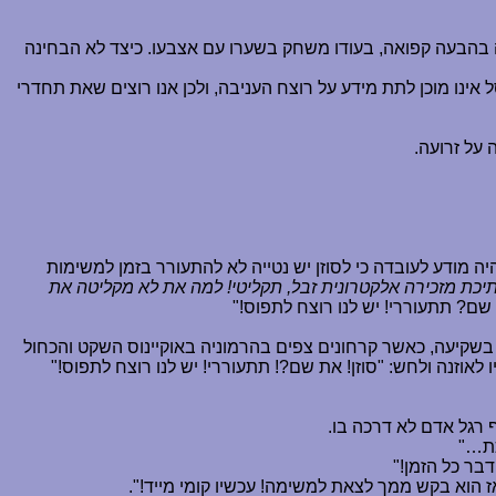
ה בהבעה קפואה, בעודו משחק בשערו עם אצבעו. כיצד לא הבחינה
נו מוכן לתת מידע על רוצח העניבה, ולכן אנו רוצים שאת תחדרי
על זרועה.
יה מודע לעובדה כי לסוזן יש נטייה לא להתעורר בזמן למשימות
יכת מזכירה אלקטרונית זבל, תקליטי! למה את לא מקליטה את
 שם? תתעוררי! יש לנו רוצח לתפוס!"
ם בשקיעה, כאשר קרחונים צפים בהרמוניה באוקיינוס השקט והכחול
אוזנה ולחש: "סוזן! את שם?! תתעוררי! יש לנו רוצח לתפוס!"
ף רגל אדם לא דרכה בו.
ת
…
"
בר כל הזמן!"
ז הוא בקש ממך לצאת למשימה! עכשיו קומי מייד!".