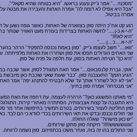
"מסכנה
…
" אמר ג'ייק ונענע בראשו. "היא בטוחה שהיא סקאלי".
"אבל היא אפילו לא דומה לה" אמרה האחות והעבירה את מבטה על סו
אמרה בביטול.
רגע קט אח"כ היתה סוזן בצווארה של האחות, כאשר גופה נשען על דלפ
"ה-י-א כ-ן
…
." לחשה האחות בצרידות בעזרת מעט האוויר שנותר ברי
"היא לא!!!!"
"ה-י-א
…
.כ
…
ן
…
.."
"וואו
…
" חשב לעצמו ג'ייק, "סוזן באמת נכנסה לתפקיד" הרהר בהער
שני האחים הגדולים תפסו את סוזן ושחררו את האחות מלפיתתה. שנ
"היא כן!" הטיחה האחות בסוזן, עת חלפה על פניה של סוזן.
"אוקי, גברת קלנסבאום
…
" אמר האח המגודל לסוזן, אשר שכבה במי
"הגיע הזמן!" התעצבנה סוזן. "כבר שעות שאני שוכבת כאן מיובשת בלי
"אני לא יכול לשחרר אותך עד שלא תבטיחי להתנהג יפה" אמר האח.
"אני מבטיחה" אמרה סוזן בחיוך.
"מי מאתנו המשוגע כאן?" הרהרה לעצמה, עת דחפה את האח המעולף
היא התגנבה על קצות אצבעותיה, הסתתרה מאחורי קירות, התגלגלה 
סוזן החליטה לעצור בשירותים, בטרם תמשיך בחיפושה אחר מר סל.
שני חולים נכנסו ובדקו את תאי השירותים בכדי לוודא כי הם לבד. כא
"יש כאן מישהו?" שאלה החולה.
"וווווושששש!!!!!" חיקתה סוזן מתקן שירותים.
שני החולים בהו זה בזה, ואחר משכו בכתפיהם. סוזן נשמה לרווחה.