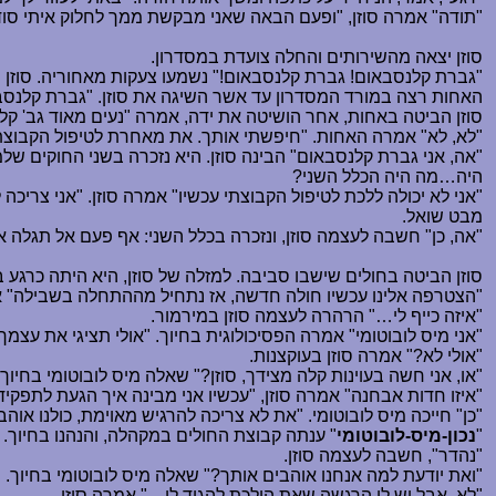
"תודה" אמרה סוזן, "ופעם הבאה שאני מבקשת ממך לחלוק איתי סו
סוזן יצאה מהשירותים והחלה צועדת במסדרון.
"גברת קלנסבאום! גברת קלנסבאום!" נשמעו צעקות מאחוריה. סוזן 
האחות רצה במורד המסדרון עד אשר השיגה את סוזן. "גברת קלנס
סוזן הביטה באחות, אחר הושיטה את ידה, אמרה "נעים מאוד גב' קלנ
"לא, לא" אמרה האחות. "חיפשתי אותך. את מאחרת לטיפול הקבוצת
"אה, אני גברת קלנסבאום" הבינה סוזן. היא נזכרה בשני החוקים של
היה
…
מה היה הכלל השני?
"אני לא יכולה ללכת לטיפול הקבוצתי עכשיו" אמרה סוזן. "אני צרי
מבט שואל.
"אה, כן" חשבה לעצמה סוזן, ונזכרה בכלל השני: אף פעם אל תגלה
סוזן הביטה בחולים שישבו סביבה. למזלה של סוזן, היא היתה כרגע
"הצטרפה אלינו עכשיו חולה חדשה, אז נתחיל מההתחלה בשבילה" א
"איזה כייף לי
…
" הרהרה לעצמה סוזן במירמור.
"אני מיס לובוטומי" אמרה הפסיכולוגית בחיוך. "אולי תציגי את עצמ
"אולי לא?" אמרה סוזן בעוקצנות.
"או, אני חשה בעוינות קלה מצידך, סוזן?" שאלה מיס לובוטומי בחיוך.
"איזו חדות אבחנה" אמרה סוזן, "עכשיו אני מבינה איך הגעת לתפקיד
"כן" חייכה מיס לובוטומי. "את לא צריכה להרגיש מאוימת, כולנו אוהב
"
נכון-מיס-לובוטומי
" ענתה קבוצת החולים במקהלה, והנהנו בחיוך.
"נהדר", חשבה לעצמה סוזן.
"ואת יודעת למה אנחנו אוהבים אותך?" שאלה מיס לובוטומי בחיוך.
"לא, אבל יש לי הרגשה שאת הולכת להגיד לי
…
" אמרה סוזן.