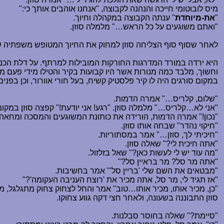
מיס לובוטומי חייכה והנהנה לקבוצה, "אנחנו אוהבים אותך כי:"
"
את-מיוחדת
" ענתה הקבוצה במקהלה וחיוך.
"ואתם משוגעים על כל הראש
…
" מלמלה סוזן.
לאחר שסוף סוף הצליחה סוזן למחוק את החיוך המטופש משפתיה של 
היא ירדה במורד המדרגות החורקות המובילות למרתף. על דלת הכני
וחשוך, מלבד כמה מנורות אשר היו קבועות בקיר והטילו מידי פעם מ
במקום סורגים היה לו קיר פלסטיק קשיח, בעל חורי אוורור, וכן בפ
"שלום, קלריס
…
" אמרה הדמות.
"אני לא
…
קלריס
…
" מלמלה סוזן. "רגע! אני יודעת!" קפצה סוזן במקו
"נכון!" אמרה הדמות, הורידה את כותונת המשוגעים והמסכה ומחאה 
"חיקוי נהדר" שבחה אותו סוזן.
"חיכיתי לך, סוזן
…
" אמר במסתוריות.
"אתה חיכית לי?" שאלה סוזן.
"מה עוד יש לי לעשות כאן?" שאל בזלזול.
"אתה מר סל? מר בראיין סל?"
"מבטאים את השם שלי 'בריין סל'" אמר בחשיבות.
"אז תגיד לי, מר סל, אתה מכיר את 'רוצח העניבה העקומה'?"
"כן, מכיר אותו, מכיר אותו
…
טוב" אמר והחל לצחוק צחוק מתגלגל, מ
סוזן התבוננה בשעונה, ולאחר חצי דקה גווע צחוקו.
"סיימת?" שאלה בחוסר סבלנות.