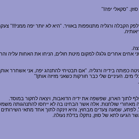
זן. "סקאלי יפה!"
ק הקבלה ורגליה מתנופפות באוויר. "היא לא יותר יפה ממני!!!" צעקה
אותיה.
צה.
י אחים אחרים גלגלו למקום מיטת חולים, הניחו את האחות עליה והח
טה כפותה בידיה ורגליה. "אם תבטיחי להתנהג יפה, אני אשחרר אותך
 מים. העיניים שלי כבר חורקות כשאני מזיזה אותן!"
 לתוך הארון, שפשפה את ידיה הדואבות, ויצאה לחקור במוסד.
מאחורי שולחנות. אלה אשר הבחינו בה לא ייחסו להתנהגותה משמעות
 לפתע, שמעה צעדים מבחוץ, והיא זינקה לתוך אחד מתאי השירותים 
שר הגיעו לתא של סוזן, נתקלו בדלת נעולה.