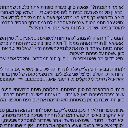
"אז מה התוכנית?", שאלה סוזן, בעודה סופרת את הבלטות שמתחת 
"בראיין סל נמצא כעת בבית חולים פסיכיאטרי..." נשמע קול מאחו
בו? כיצד הופיע כך פתאום? מדוע אף פעם אינה מצליחה לקרוע את 
"הוא עבר התמוטטות עצבים לאחר שגילה כמה כסף הפסיד בתרמית של
למוסד בכיסוי של מטופלת ותוציאי ממנו את המידע".
"הממ
…
" הרהרה לעצמה, "להתחזות למשוגעת
…
מעניין
…
". סוזן ה
"אאאאא!!!! תורידו אותה ממני!!!!" זינקה סוזן בהיסטריה ופתחה ב
"אתה בטוח שאתה רוצה את קלנסי למשימה הזו?" שאל סקיטר את ה
סוזן שעטה על פניהם בצעקות.
"היא בדיוק מה שאנו צריכים
…
" חייך הזר המסתורי, וסלסל את שערו
למחרת בבוקר דפק ג'ייק על דלת דירתה של סוזן. משלא נענה, החליט 
הרות גודל. הטלפון צלצל שני צלצולים, ואז נשמע קולה של סוזן בהו
ההודעה?! תתחילי להקליט מייד לפני שאני
…
בבבבבבייייייייייפפפפ
בינתיים התהפכה לה סוזן במיטתה. בחלומה, היתה בזרועותיו הנעריו
אשר נפרס לפניהם. "או, לאונרדו
…
" נאנחה באושר והביטה בקרחון ב
סוזן התיישבה בזינוק במיטתה. היא הרימה את שפורפת הטלפון, מ
שניות ספורות לאחר מכן, נכנס ג'ייק בהיסוס לחדרה. הוא התבונן סב
הוא התקרב באיטיות לגוש המכורבל תחת השמיכה במרכז מיטתה, הניח
"לא רוצה!" רטנה, "שימצאו מישהו אחר שיחדור למוסד למשוגעים, י
"סוזן!" צעק ג'ייק בכעס, ונענע בחוזקה את כתפה. "אין מישהו אחר