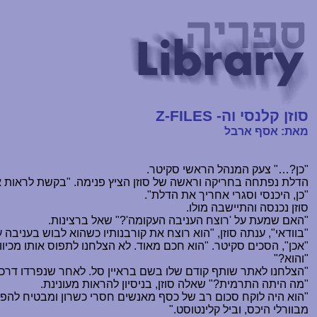
סוזן קלנסי וה-
Z-FILES
מאת: אסף ארבל
"כן?
…
" צעק המנהל הראשי סקיטר.
הדלת נפתחה בחריקה וראשה של סוזן הציץ פנימה. "בקשת לראות א
"כן, היכנסי וסגרי אחריך את הדלת".
סוזן נכנסה והתיישבה מולו.
"האם שמעת על 'רוצח העניבה העקומה'?" שאל ברצינות.
"בוודאי", ענתה סוזן, "הוא רוצח את קורבנותיו כשהוא לבוש בעניבה 
"אכן", הסכים סקיטר. "הוא חכם מאוד. לא הצלחנו לתפוס אותו מכיו
"והוא?"
"הצלחנו לאתר שותף קודם שלו בשם בראיין סל. לאחר שנפרדו דרכי
"מה היתה התרמית?" שאלה סוזן, בניסיון להראות מעונינת.
"הוא היה לוקח סכום רב של כסף מאנשים חסרי כשרון ומבטיח להפכם לכ
מבוורלי היכס, וביל קלינטוסט."