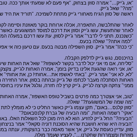
"או, ג'ייק
…
" אמרה סוזן בצחוק, "אף פעם לא שמעתי אותך ככה. טוב,
"מה?" שאל ג'ייק.
ראשה של סוזן הגיח מאחורי ג'ייק מתחת לשמיכה. "תוריד את היד 
לאחר שהתלבשה, התאפרה, אכלה ארוחת בוקר מאוזנת וסיימה לקרוא 
לאחר שהתעשת, עשו ג'ייק וסוזן את דרכם למוסד המשוגעים. כאשר 
"כשנכנס, תתני לי לדבר" אמר ג'ייק לסוזן, עת עשו דרכם במעלה המד
"למה אתה?" שאלה בכעס.
"כי ככה!" אמר ג'ייק. סוזן השפילה מבטה בכעס. עם טיעון כזה אי אפ
בהיכנסם, נגש ג'ייק לדלפק הקבלה.
"סליחה, אם מי אני יכול לדבר בקשר לאשפוז?" שאל את האחות שי
"או, אני רואה שהגעת אלינו בדיוק בזמן", אמרה האחות לג'ייק, צקצ
"לא, לא אני" אמר ג'ייק, "באתי לאשפז את
…
אחותי! כן, את אחותי" א
האחות הסתכלה מעבר לכתפו של ג'ייק ובהתה בסוזן. אחר החזירה מ
ממני" צחקה וקרצה לג'ייק. ג'ייק קרץ לה חזרה, וגלגל את עיניו בחוסר
"טוב, אני אצטרך כמה פרטים בשביל טופס האשפוז", אמרה האחות 
"מה שמה של המשוגעת?" שאלה.
"סוזן קלנס
…
באום", תקן עצמו ג'ייק כאשר החליט כי לא מומלץ לתת
"אוקי" רשמה האחות, "ומה הבעיה של גברת קלנסבאום?"
"הבעיה?" החל ג'ייק להזיע. הוא לא היה מוכן לכל השאלות האלו. בא
"הבעיה היא שהיא חושבת שהיא הסוכנת דוניה סקאלי" אמר בניצחון. כ
סוזן, עדיין כועסת על ג'ייק, אך אשר מאסה כבר בהצקותיו, ענתה 
מוזרות ומצמררות שחקרנו
…
", לעציץ שעמד מולה.