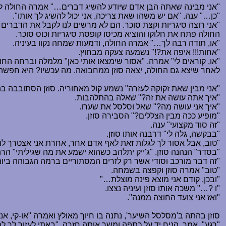
"אני מבינה שאתה הבן אדם שיודע להשיג דברים
…
" אמרה החולה לח
"כן
…
" ענה. "אם יש משהו שאת צריכה, אני יכול להשיג לך אותו".
"אני רוצה סיגריות וקצת סוכר. הם לא מרשים לנו לקבל את הדברים 
החולה פתח את חלוקו והוציא מכיסו קופסת סיגריות וכוס סוכר.
"או, תודה רבה לך
…
" אמרה החולה, ודמעות שמחה נקוו בעיניה.
"אחות!!! איפה את?!" נשמעה צעקה מבחוץ.
"או, קוראים לי" אמרה. "אסור שימצאו אותי כאן" מלמלה וברחה החו
לאחר שיצא גם החולה, יצאה סוזן ממחבואה. מה עכשיו? היא חפשה א
"אני מבין שאת זקוקה לעזרה" נשמע קול מאחוריה. סוזן הסתובבה 
"איך אתה עושה את זה?" שאלה בהתלהבות.
"איך אני עושה מה?" שאל וסלסל את שערו.
"מופיע ככה מבין הצללים?" הסבירה סוזן.
"זה סוד מקצועי" ענה.
"בבקשה, גלה לי" דרבנה אותו סוזן.
"טוב, אבל אסור לך לגלות זאת לאף אדם אחר, אחרת אני אצטרך להר
"בסדר" הנהנה סוזן. "ג'ייק יתלהב כשהוא ישמע את מה שגיליתי" 
"זה דבר מורכב וסודי אשר רק לזרים המסתוריים ברמה הגבוהה ביות
"טוב" אמרה סוזן וקפצה בשמחה.
"ובכן, קודם אני מוצא פינה מוצלת
…
"
"ו ?
…
" משכה אותו סוזן ועיניה נצצו.
"ואז אני צועד החוצה ממנה".
סוזן בהתה ב'מסלסל השיער', נתנה בו חיוך מאולץ ואמרה "או-קי, אנ
"רגע", אמר, הניח יד על כתפה ומשך אותה חזרה. "באתי לעזור לך