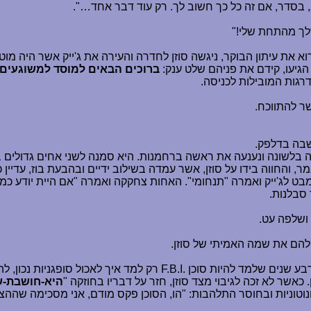
 בסדר, אם זה כל כך חשוב לך. רק עוד דבר אחד
…
".
שלך מהתחת שלי!"
את עיתון הבוקר, ניגשה סוזן לחדרה והעירה את ג'ייק אשר היה מו
הגיעו, קידם את פניהם שלט ענק:
ברוכים הבאים למוסד למשוגעים, 
רגות המובילות לכניסה.
שר להתווכח.
שבה בדלפק.
קה בלשונה ונענעה את ראשה ברחמנות. היא סמנה לשני אחים גדולים במד
מר, והחווה בידו על סוזן, אשר עמדה בשילוב ידיים ובהבעת בוז, עדיין 
בט לג'ייק ואמרה "תנחומי". האחות צחקקה ואמרה "אם היית יודע כמ
 סבלנות.
ושלפה עט.
 להם את שמה האמיתי של סוזן.
רבע שנים שלמד להיות סוכן
F.B.I.
רק למד איך לאכול סופגניות נכון, לה
אשר לא זכה לגיבוי מצד סוזן, חזר על דבריו בחוזקה "
היא-חושבת-ש
במונוטוניות ובחוסר התלהבות: "הו, הסוכן פקס מודם, אני מסכימה ש